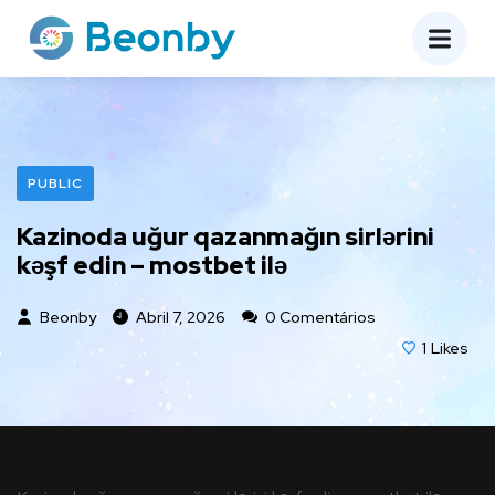
PUBLIC
Kazinoda uğur qazanmağın sirlərini
kəşf edin – mostbet ilə
Beonby
Abril 7, 2026
0 Comentários
1
Likes