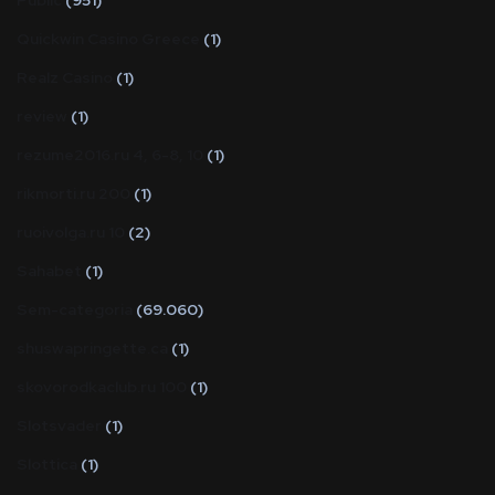
Public
(951)
Quickwin Casino Greece
(1)
Realz Casino
(1)
review
(1)
rezume2016.ru 4, 6-8, 10
(1)
rikmorti.ru 200
(1)
ruoivolga.ru 10
(2)
Sahabet
(1)
Sem-categoria
(69.060)
shuswapringette.ca
(1)
skovorodkaclub.ru 100
(1)
Slotsvader
(1)
Slottica
(1)