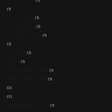
283 rabona casino
(1)
3
(1)
310 rabona casino
(1)
380 luckera casino
(1)
387 only spins en ligne
(1)
4
(1)
433-casinoly
(1)
5 tipů pro
(1)
60 Davinci Casino – EMD N
(1)
61 Davinci Casino – EMD N
(1)
8
(2)
9
(2)
adobe firefly generative ai
(1)