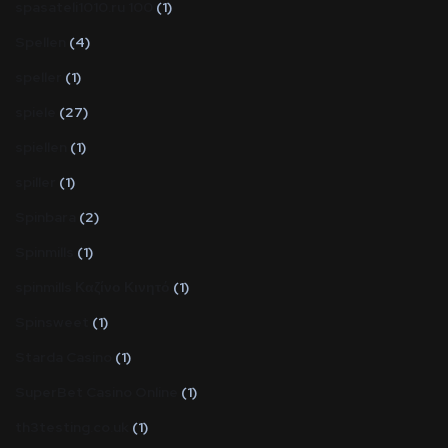
spasateli1010.ru 100
(1)
Spellen
(4)
speller
(1)
spiele
(27)
spiellen
(1)
spiller
(1)
Spinbara
(2)
Spinmills
(1)
spinmills Καζίνο Κινητό
(1)
Spinsweet
(1)
Starda Casino
(1)
SuperBet Casino Online
(1)
th3testing.co.uk
(1)