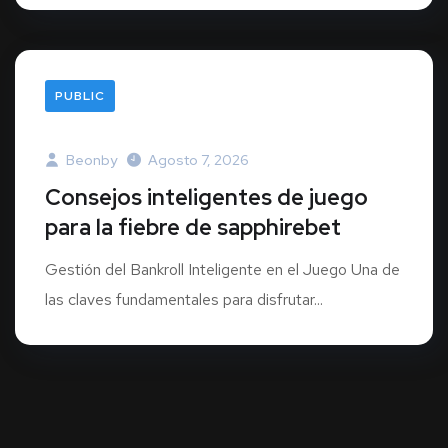
PUBLIC
Beonby
Agosto 7, 2026
Consejos inteligentes de juego
para la fiebre de sapphirebet
Gestión del Bankroll Inteligente en el Juego Una de
las claves fundamentales para disfrutar...