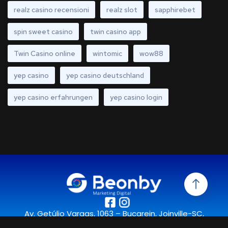
realz casino recensioni
realz slot
sapphirebet
spin sweet casino
twin casino app
Twin Casino online
wintomic
wow88
yep casino
yep casino deutschland
yep casino erfahrungen
yep casino login
Av. Getúlio Vargas, 1063 – Bucarein, Joinville-SC,
89202295