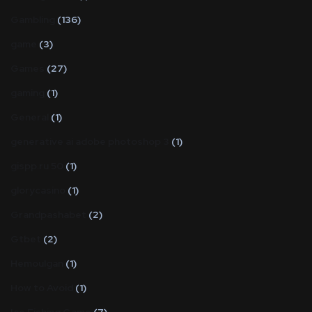
Gambling
(136)
game
(3)
Games
(27)
gaming
(1)
General
(1)
generative ai adobe photoshop 3
(1)
gispp.ru 50
(1)
glorycasino
(1)
Grandpashabet
(2)
Gtbet
(2)
Hemoulgan
(1)
How to Avoid
(1)