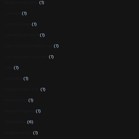
legendsdj.com2
(1)
Leisure
(1)
Leon Casino
(1)
Leonbet France
(1)
Les fonctionnalités de
(1)
Les success stories
(1)
Lev
(1)
Locowin
(1)
logosstudy.ru 10
(1)
Madcasino
(1)
Magius Casino
(1)
Marketing
(6)
mdash.ru 150
(1)