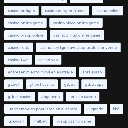
casino en ligne
casino en ligne france
casino online
casino online game
casino pinco online game
casino pin up online
casino pin up online game
casino realz
casinos en ligne avec bonus de bienvenue
casino twin
casino yep
entretenimiento móvil en australia
fortunazo
gt.bet
gt.bet casino
gtbet
gtbet app
gtbet casino
Jaguarino
jeux de casino
juegos móviles populares en australia
Jugando
kk8
luckypari
melbet
pin up casino game