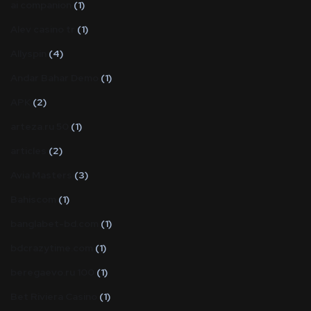
ai companion
(1)
Alev casino tr
(1)
Allyspin
(4)
Andar Bahar Demo
(1)
APK
(2)
arteza.ru 50
(1)
articles
(2)
Avia Masters
(3)
Bahiscom
(1)
banglabet-bd.com
(1)
bdcrazytime.com
(1)
beregaevo.ru 100
(1)
Bet Riviera Casino
(1)