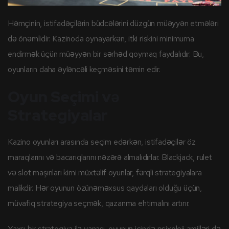
Həmçinin, istifadəçilərin büdcələrini düzgün müəyyən etmələri
də önəmlidir. Kazinoda oynayarkən, itki riskini minimuma
endirmək üçün müəyyən bir sərhəd qoymaq faydalıdır. Bu,
oyunların daha əyləncəli keçməsini təmin edir.
Oyun Seçimi və
Strategiyalar
Kazino oyunları arasında seçim edərkən, istifadəçilər öz
maraqlarını və bacarıqlarını nəzərə almalıdırlar. Blackjack, rulet
və slot maşınları kimi müxtəlif oyunlar, fərqli strategiyalara
malikdir. Hər oyunun özünəməxsus qaydaları olduğu üçün,
müvafiq strategiya seçmək, qazanma ehtimalını artırır.
Yaxşı bir strategiya ilə yanaşı, oyunun içində psixoloji amilləri də