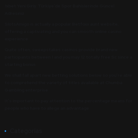
1xbet Yeni Giriş: Türkiye’de Spor Bahislerinde Güncel
Adresiniz
SlotsAmigo is actually a popular Betfoxx aunt website,
offering a captivating and you can smooth online casino
experience
Quite often, sweepstakes casinos provide brand new
participants between 1 and you may 12 totally free Sc since a
starting bonus
We shall fall apart new betting solutions below so you’re able
to comprehend the variety of titles available at Chumba
Gambling enterprise
It’s important to pay attention to the percentage means for
people who have to allege an advantage
Categorias