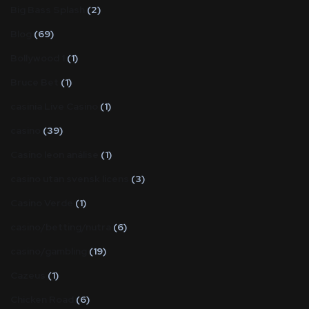
Big Bass Splash
(2)
Blog
(69)
Bollywood 1
(1)
Bruce Bet
(1)
casinia Live Casino
(1)
casino
(39)
Casino leon análise
(1)
casino utan svensk licens
(3)
Casino Verde
(1)
casino/betting/nutra
(6)
casino/gambling
(19)
Cazeus
(1)
Chicken Road
(6)